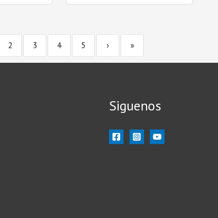
2
3
4
5
›
»
Siguenos