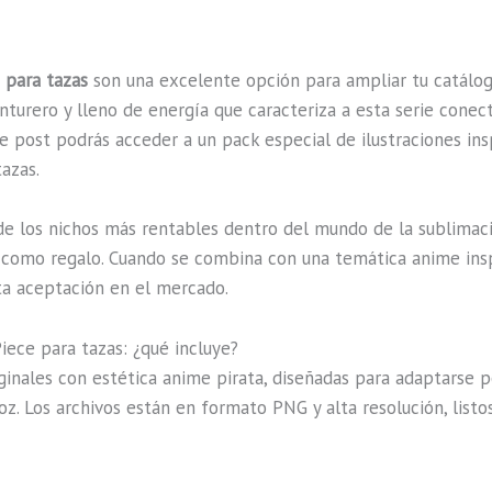
 para tazas
son una excelente opción para ampliar tu catálo
enturero y lleno de energía que caracteriza a esta serie cone
te post podrás acceder a un pack especial de ilustraciones ins
tazas.
 de los nichos más rentables dentro del mundo de la sublima
o como regalo. Cuando se combina con una temática anime inspi
lta aceptación en el mercado.
iece para tazas: ¿qué incluye?
iginales con estética anime pirata, diseñadas para adaptarse
oz. Los archivos están en formato PNG y alta resolución, lis