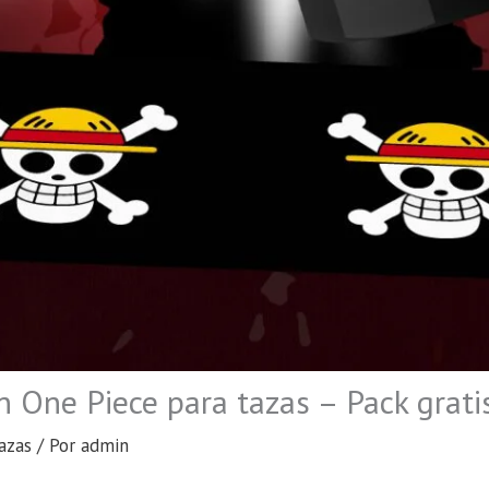
n One Piece para tazas – Pack grat
azas
/ Por
admin