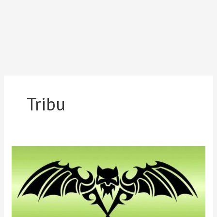
Tribu
Descargar
Vector
Gratis
Murciélago
Tribal