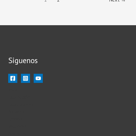
Siguenos
Inicio
Ilustración
Ilustradores
Siluetas
Iconos
Vectores
Animales