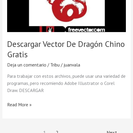
Chino
Gratis
Descargar Vector De Dragón Chino
Gratis
Deja un comentario
/
Tribu
/
juanvala
Para trabajar con estos archivos, puede usar una variedad de
programas, pero recomiendo Adobe Illustrator o Corel
Draw. DESCARGAR
Read More »
1
2
Next
→