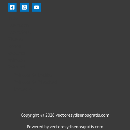
Inicio
Ilustración
Ilustradores
Siluetas
Iconos
Vectores
Animales
Sobre mi
Políticas de Cookies
Políticas de Privacidad
Contacto
Copyright © 2026 vectoresydisenosgratis.com
Powered by vectoresydisenosgratis.com