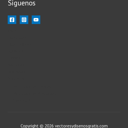
Siguenos
Inicio
Ilustración
Ilustradores
Siluetas
Iconos
Vectores
Animales
Sobre mi
Políticas de Cookies
Políticas de Privacidad
Contacto
Copyright © 2026 vectoresydisenosgratis.com