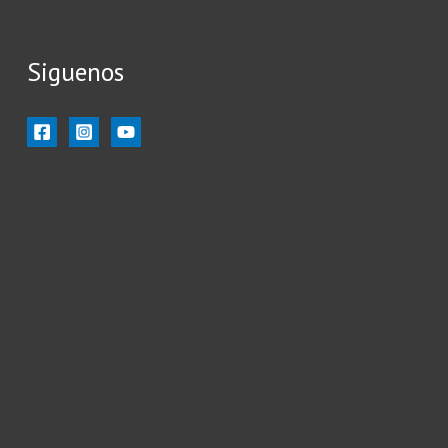
Siguenos
Inicio
Ilustración
Ilustradores
Siluetas
Iconos
Vectores
Animales
Sobre mi
Políticas de Cookies
Políticas de Privacidad
Contacto