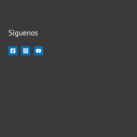
Siguenos
Inicio
Ilustración
Ilustradores
Siluetas
Iconos
Vectores
Animales
Sobre mi
Políticas de Cookies
Políticas de Privacidad
Contacto