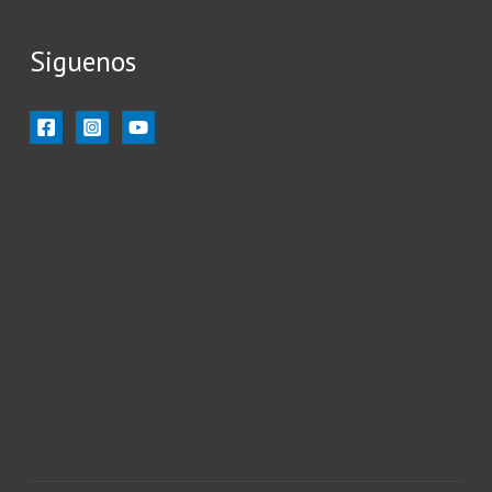
Siguenos
Inicio
Ilustración
Ilustradores
Siluetas
Iconos
Vectores
Animales
Sobre mi
Políticas de Cookies
Políticas de Privacidad
Contacto