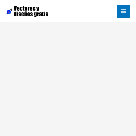
Ir
al
contenido