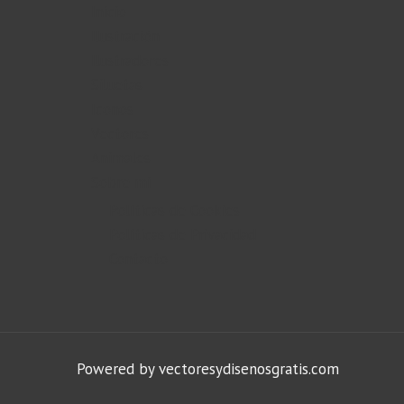
Inicio
Ilustración
Ilustradores
Siluetas
Iconos
Vectores
Animales
Sobre mi
Políticas de Cookies
Políticas de Privacidad
Contacto
Powered by vectoresydisenosgratis.com