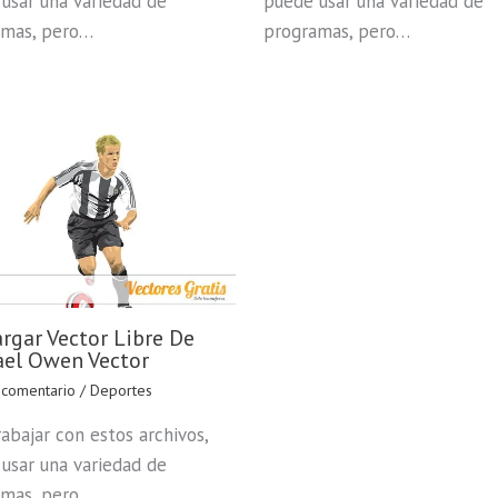
usar una variedad de
puede usar una variedad de
amas, pero…
programas, pero…
rgar Vector Libre De
el Owen Vector
 comentario
/
Deportes
rabajar con estos archivos,
usar una variedad de
amas, pero…