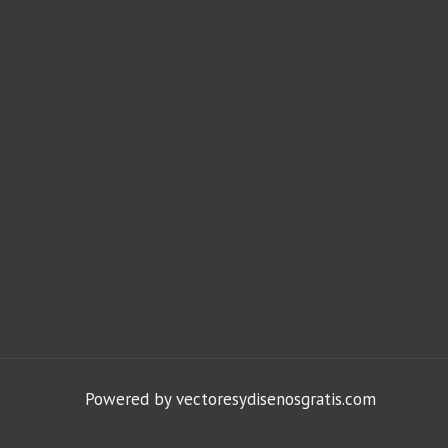
Inicio
Ilustración
Ilustradores
Siluetas
Iconos
Vectores
Animales
Sobre mi
Políticas de Cookies
Políticas de Privacidad
Contacto
Powered by vectoresydisenosgratis.com