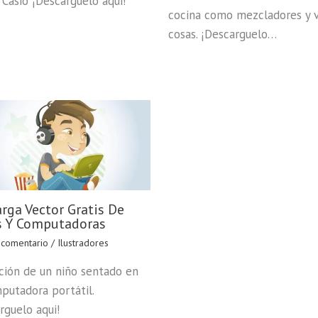
l Casio ¡Descarguelo aqui!
cocina como mezcladores y v
cosas. ¡Descarguelo…
rga Vector Gratis De
s Y Computadoras
 comentario
/
Ilustradores
ación de un niño sentado en
putadora portátil.
rguelo aqui!