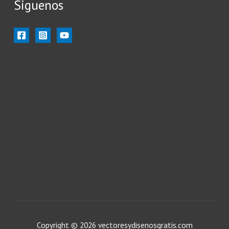
Siguenos
Inicio
Ilustración
Ilustradores
Siluetas
Iconos
Vectores
Animales
Sobre mi
Políticas de Cookies
Políticas de Privacidad
Contacto
Copyright © 2026 vectoresydisenosgratis.com