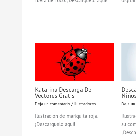
fuera de foco. ¡Descarguelo aqui!
digita
Katarina Descarga De
Desca
Vectores Gratis
Niño
Deja un comentario
/
Ilustradores
Deja un
Ilustración de mariquita roja.
Ilustr
¡Descarguelo aqui!
su com
¡Desca