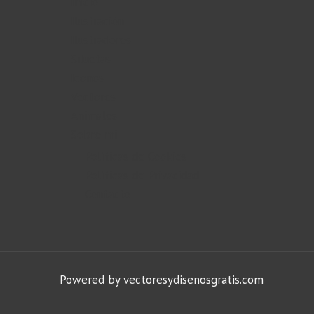
Inicio
Ilustración
Ilustradores
Siluetas
Iconos
Vectores
Animales
Sobre mi
Políticas de Cookies
Políticas de Privacidad
Contacto
Powered by vectoresydisenosgratis.com