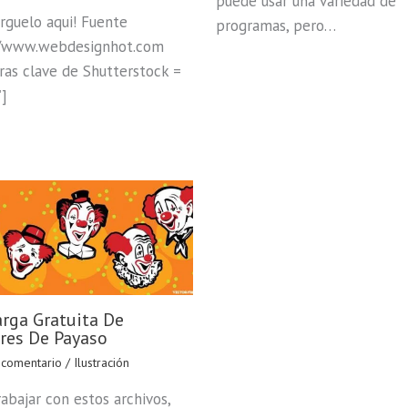
puede usar una variedad de
rguelo aqui! Fuente
programas, pero…
//www.webdesignhot.com
ras clave de Shutterstock =
”]
rga Gratuita De
res De Payaso
 comentario
/
Ilustración
rabajar con estos archivos,