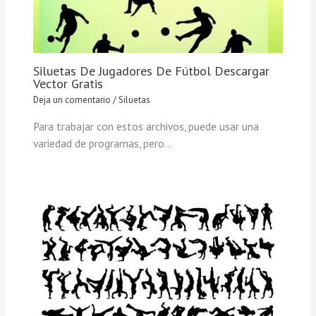
Siluetas De Jugadores De Fútbol Descargar
Vector Gratis
Deja un comentario
/
Siluetas
Para trabajar con estos archivos, puede usar una
variedad de programas, pero…