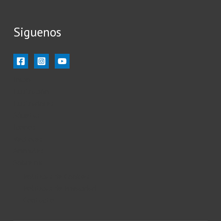
Siguenos
Inicio
Ilustración
Ilustradores
Siluetas
Iconos
Vectores
Animales
Sobre mi
Políticas de Cookies
Políticas de Privacidad
Contacto