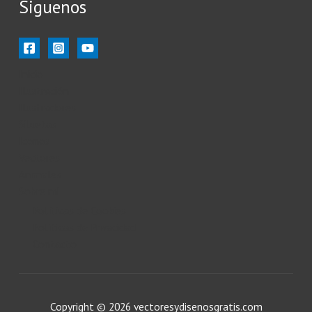
Siguenos
Inicio
Ilustración
Ilustradores
Siluetas
Iconos
Vectores
Animales
Sobre mi
Políticas de Cookies
Políticas de Privacidad
Contacto
Copyright © 2026 vectoresydisenosgratis.com