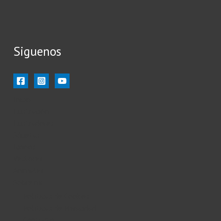
Siguenos
Inicio
Ilustración
Ilustradores
Siluetas
Iconos
Vectores
Animales
Sobre mi
Políticas de Cookies
Políticas de Privacidad
Contacto