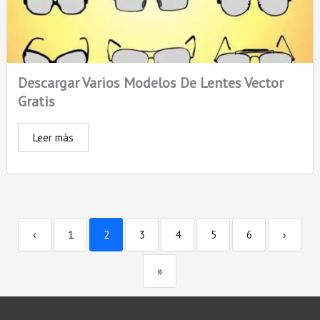
Descargar Varios Modelos De Lentes Vector
Gratis
Leer más
‹
1
2
3
4
5
6
›
»