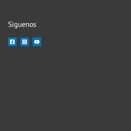
Siguenos
Inicio
Ilustración
Ilustradores
Siluetas
Iconos
Vectores
Animales
Sobre mi
Políticas de Cookies
Políticas de Privacidad
Contacto