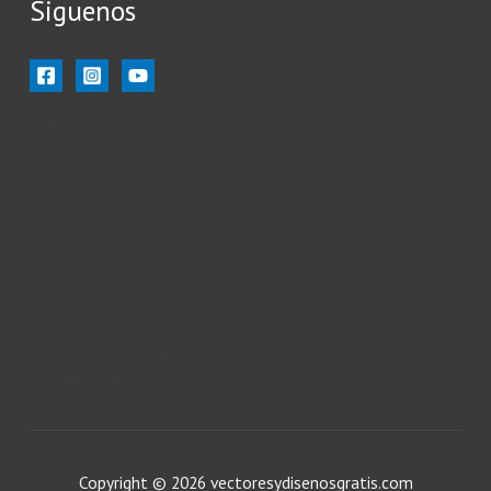
Siguenos
Inicio
Ilustración
Ilustradores
Siluetas
Iconos
Vectores
Animales
Sobre mi
Políticas de Cookies
Políticas de Privacidad
Contacto
Copyright © 2026 vectoresydisenosgratis.com