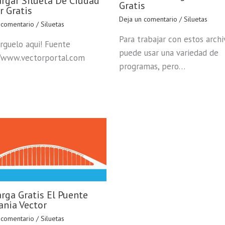
rgar Silueta De Ciudad
Gratis
r Gratis
Deja un comentario
/
Siluetas
 comentario
/
Siluetas
Para trabajar con estos archi
rguelo aqui! Fuente
puede usar una variedad de
/www.vectorportal.com
programas, pero…
rga Gratis El Puente
ania Vector
 comentario
/
Siluetas