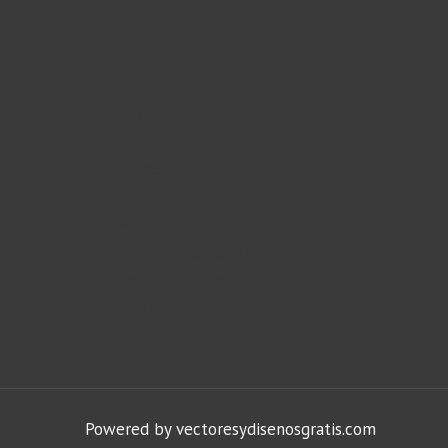
Inicio
Ilustración
Ilustradores
Siluetas
Iconos
Vectores
Animales
Sobre mi
Políticas de Cookies
Políticas de Privacidad
Contacto
Powered by vectoresydisenosgratis.com