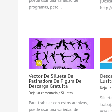
puede usar una variedad de
¡Desca
programas, pero…
http:/
Vector De Silueta De
Desca
Patinadora De Figura De
Lusit
Descarga Gratuita
Deja un
Deja un comentario
/
Siluetas
Siluet
Para trabajar con estos archivos,
trabaj
puede usar una variedad de
usar u