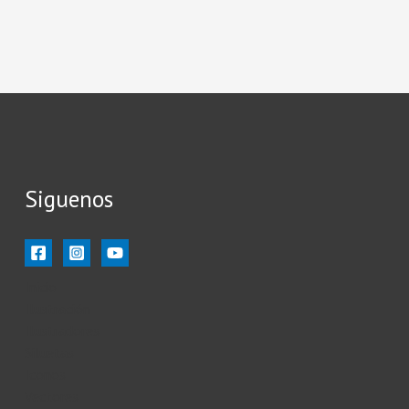
Siguenos
Inicio
Ilustración
Ilustradores
Siluetas
Iconos
Vectores