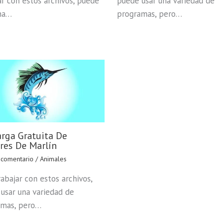
ar con estos archivos, puede
puede usar una variedad de
na…
programas, pero…
rga Gratuita De
res De Marlín
 comentario
/
Animales
rabajar con estos archivos,
usar una variedad de
amas, pero…