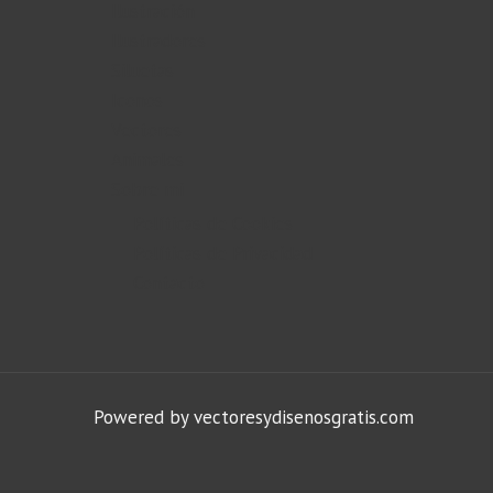
Ilustración
Ilustradores
Siluetas
Iconos
Vectores
Animales
Sobre mi
Políticas de Cookies
Políticas de Privacidad
Contacto
Powered by vectoresydisenosgratis.com