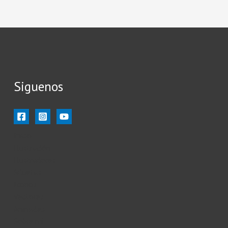
Siguenos
Inicio
Ilustración
Ilustradores
Siluetas
Iconos
Vectores
Animales
Sobre mi